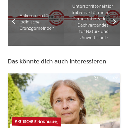
Unterschriftenaktion
Initiative für mehr
Abkommen für
Demokratie & des
ladinische
Dachverbandes
Grenzgemeinden
für Natur- und
Umweltschutz
Das könnte dich auch interessieren
29.07.2026
KRITISCHE EINORDNUNG