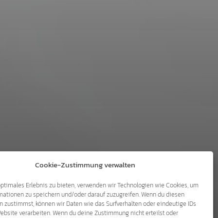
Cookie-Zustimmung verwalten
optimales Erlebnis zu bieten, verwenden wir Technologien wie Cookies, um
mationen zu speichern und/oder darauf zuzugreifen. Wenn du diesen
n zustimmst, können wir Daten wie das Surfverhalten oder eindeutige IDs
Website verarbeiten. Wenn du deine Zustimmung nicht erteilst oder