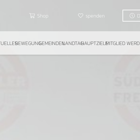
Shop
spenden
TUELLES
BEWEGUNG
GEMEINDEN
LANDTAG
HAUPTZIELE
MITGLIED WER