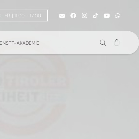
DI.-FR. | 11.00 – 17.00
DEN
STF-AKADEMIE
Es befinden sich keine Produkte im Warenkorb.