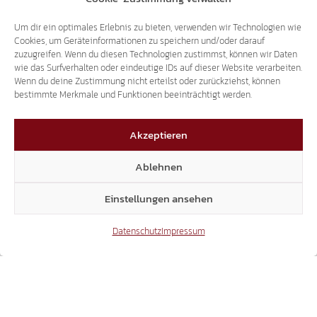
TRANSIT-TERROR
2.000 LKW PRO TAG SIND REINER
Um dir ein optimales Erlebnis zu bieten, verwenden wir Technologien wie
Cookies, um Geräteinformationen zu speichern und/oder darauf
UMWEGVERKEHR.
zuzugreifen. Wenn du diesen Technologien zustimmst, können wir Daten
wie das Surfverhalten oder eindeutige IDs auf dieser Website verarbeiten.
Wenn du deine Zustimmung nicht erteilst oder zurückziehst, können
26.07.2018
bestimmte Merkmale und Funktionen beeinträchtigt werden.
Akzeptieren
Ablehnen
Einstellungen ansehen
THEMA DOPPELPASS
Datenschutz
Impressum
SVEN KNOLL BEI RAI3 – "AGORÀ ESTATE"