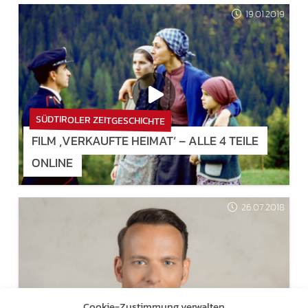
19.01.2019
SÜDTIROLER ZEITGESCHICHTE
FILM ‚VERKAUFTE HEIMAT‘ – ALLE 4 TEILE
ONLINE
26.07.2018
Cookie-Zustimmung verwalten