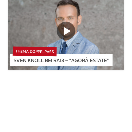
THEMA DOPPELPASS
SVEN KNOLL BEI RAI3 – "AGORÀ ESTATE"