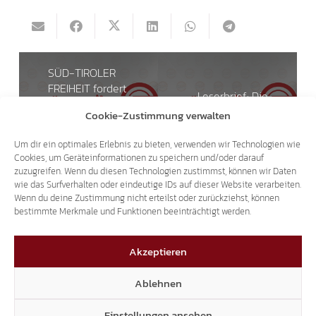
SÜD-TIROLER
FREIHEIT fordert
Leserbrief: Die
mehr Bürgernähe
Unabhängigkeitserklärung
Cookie-Zustimmung verwalten
– Mehr
des Kosovo
Transparenz und
Um dir ein optimales Erlebnis zu bieten, verwenden wir Technologien wie
Bürgerversammlungen
Cookies, um Geräteinformationen zu speichern und/oder darauf
zuzugreifen. Wenn du diesen Technologien zustimmst, können wir Daten
wie das Surfverhalten oder eindeutige IDs auf dieser Website verarbeiten.
Wenn du deine Zustimmung nicht erteilst oder zurückziehst, können
Das könnte dich auch interessieren
bestimmte Merkmale und Funktionen beeinträchtigt werden.
29.07.2026
Akzeptieren
Ablehnen
Einstellungen ansehen