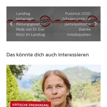
Landtag
Pustertal 2020:
behandelt
Schulen nicht für
Bildungsgesetz –
parteipolitische
Rede von Dr. Eva
Zwecke
Klotz im Landtag
missbrauchen
Das könnte dich auch interessieren
29.07.2026
KRITISCHE EINORDNUNG