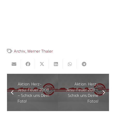
Archiv
,
Werner Thaler
Aktion: Herz-
Aktion: Herz-
Jesu-Feuer 2008
Jesu-Feuer 2011 –
– Schick uns Dein
Schick uns Deine
Foto!
Fotos!