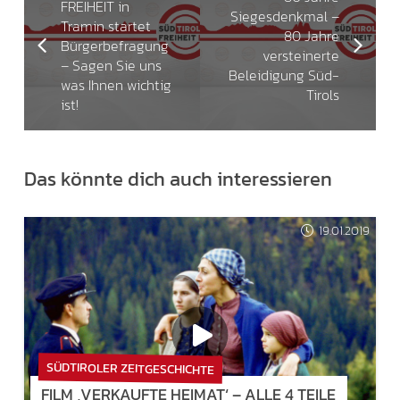
FREIHEIT in
Siegesdenkmal –
Tramin startet
80 Jahre
Bürgerbefragung
versteinerte
– Sagen Sie uns
Beleidigung Süd-
was Ihnen wichtig
Tirols
ist!
Das könnte dich auch interessieren
19.01.2019
SÜDTIROLER ZEITGESCHICHTE
FILM ‚VERKAUFTE HEIMAT‘ – ALLE 4 TEILE