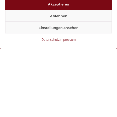
Akzeptieren
Ablehnen
Einstellungen ansehen
Datenschutz
Impressum
BEWEGUNG
Laubengasse 25 | 39100 Bozen
Dienstag bis Freitag, 11.00 bis 17.00 Uhr