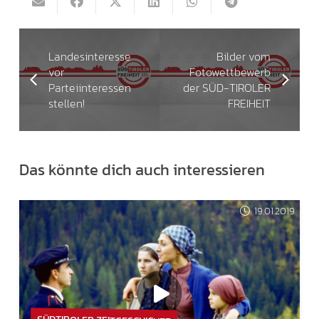
Landesinteresse
Bilder vom
vor
Fotowettbewerb
Parteiinteressen
der SÜD-TIROLER
stellen!
FREIHEIT
Das könnte dich auch interessieren
19.01.2019