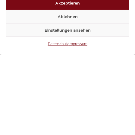
Akzeptieren
ONLINE
Ablehnen
26.07.2018
Einstellungen ansehen
Datenschutz
Impressum
TRANSIT-TERROR
2.000 LKW PRO TAG SIND REINER
UMWEGVERKEHR.
26.07.2018