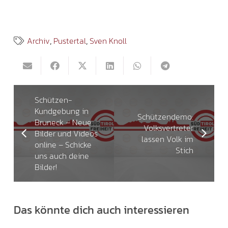
Archiv
,
Pustertal
,
Sven Knoll
Schützen-
Kundgebung in
Schützendemo:
Bruneck – Neue
Volksvertreter
Bilder und Videos
lassen Volk im
online – Schicke
Stich
uns auch deine
Bilder!
Das könnte dich auch interessieren