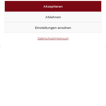
ANTRAG ABGELEHNT:
Akzeptieren
MEHRHEIT IM LANDTAG SAGT NEIN ZU
MIETANPASSUNGEN FÜR RENTNER!
Ablehnen
Einstellungen ansehen
16.07.2026
Datenschutz
Impressum
EINSTURZ JUSTIZPALAST BOZEN
FASCHISTENBAU ABREISSEN, V
ERANTWORTLICHE ZUR RECHENSCHAFT Z
IEHEN!