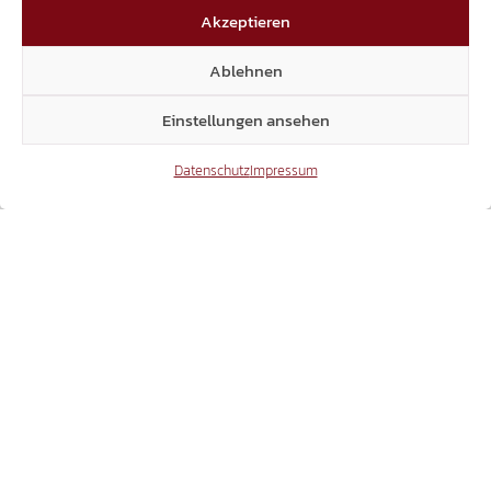
Akzeptieren
THEMA DOPPELPASS
Ablehnen
SVEN KNOLL BEI RAI3 – "AGORÀ ESTATE"
Einstellungen ansehen
Datenschutz
Impressum