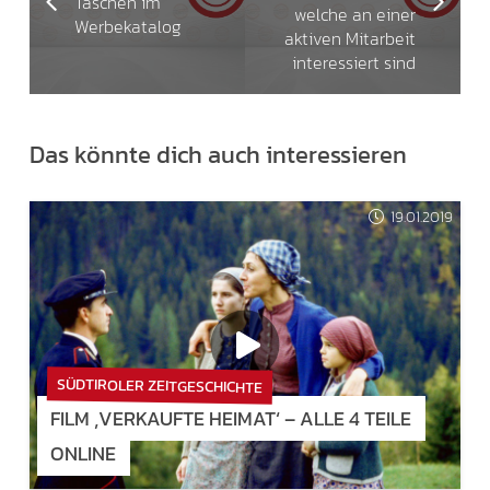
Taschen im
welche an einer
Werbekatalog
aktiven Mitarbeit
interessiert sind
Das könnte dich auch interessieren
19.01.2019
SÜDTIROLER ZEITGESCHICHTE
FILM ‚VERKAUFTE HEIMAT‘ – ALLE 4 TEILE
ONLINE