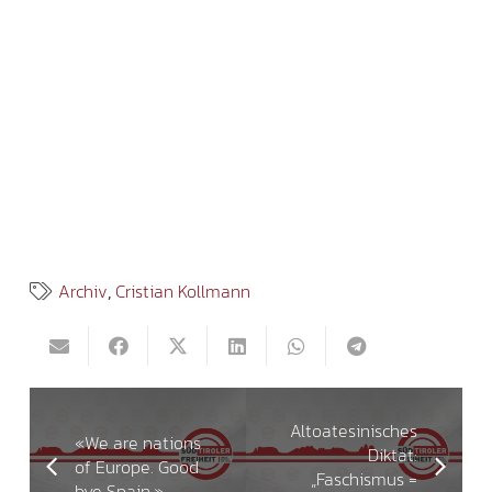
Archiv
,
Cristian Kollmann
Altoatesinisches
«We are nations
Diktat:
of Europe. Good
„Faschismus =
bye Spain.»