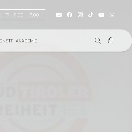
DI.-FR. | 11.00 – 17.00
DEN
STF-AKADEMIE
Es befinden sich keine Produkte im Warenkorb.