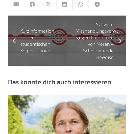
Schwere
Kurzinformation
Misshandlungsvorwürfe
zu den
gegen Carabinieri
studentischen
von Meran –
Korporationen
Schockierende
Beweise
Das könnte dich auch interessieren
29.07.2026