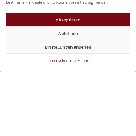
bestimmte Merkmale und Funktionen beeinträchtigt werden.
Aktuelle Fragestunde
,
Archiv
,
Eva Klotz
,
Sven Knoll
,
Akzeptieren
Unterland
Ablehnen
Einstellungen ansehen
Aktuelle
Aktuelle
Datenschutz
Impressum
Fragestunde: Die
Fragestunde: Die
Anfragen der
Anfragen der
SÜD-TIROLER
SÜD-TIROLER
FREIHEIT
FREIHEIT
Das könnte dich auch interessieren
31.07.2026