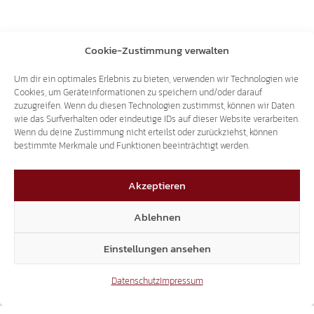
Cookie-Zustimmung verwalten
Aktuelle Fragestunde
,
Archiv
,
Burggrafenamt
,
Eva
Um dir ein optimales Erlebnis zu bieten, verwenden wir Technologien wie
Klotz
,
Sven Knoll
Cookies, um Geräteinformationen zu speichern und/oder darauf
zuzugreifen. Wenn du diesen Technologien zustimmst, können wir Daten
wie das Surfverhalten oder eindeutige IDs auf dieser Website verarbeiten.
Wenn du deine Zustimmung nicht erteilst oder zurückziehst, können
bestimmte Merkmale und Funktionen beeinträchtigt werden.
Aktuelle
Aktuelle
Fragestunde: Die
Fragestunde: Die
Akzeptieren
Anfragen der
Anfragen der
SÜD-TIROLER
SÜD-TIROLER
Ablehnen
FREIHEIT
FREIHEIT
Einstellungen ansehen
Datenschutz
Impressum
Das könnte dich auch interessieren