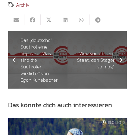
Archiv
Das „deutsche“
Südtirol eine
Replik zu „Was
"Weg von diesem
sind die
Staat, den Steger
Südtiroler
so mag"
wirklich?“ von
Egon Kühebacher
Das könnte dich auch interessieren
19.01.2019