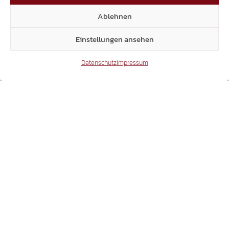
UMWEGVERKEHR.
Ablehnen
26.07.2018
Einstellungen ansehen
Datenschutz
Impressum
THEMA DOPPELPASS
SVEN KNOLL BEI RAI3 – "AGORÀ ESTATE"