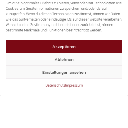
ONLINE
Um dir ein optimales Erlebnis zu bieten, verwenden wir Technologien wie
Cookies, um Geräteinformationen zu speichern und/oder darauf
zuzugreifen. Wenn du diesen Technologien zustimmst, können wir Daten
wie das Surfverhalten oder eindeutige IDs auf dieser Website verarbeiten.
26.07.2018
Wenn du deine Zustimmung nicht erteilst oder zurückziehst, können
bestimmte Merkmale und Funktionen beeinträchtigt werden.
Akzeptieren
Ablehnen
TRANSIT-TERROR
2.000 LKW PRO TAG SIND REINER
Einstellungen ansehen
UMWEGVERKEHR.
Datenschutz
Impressum
26.07.2018