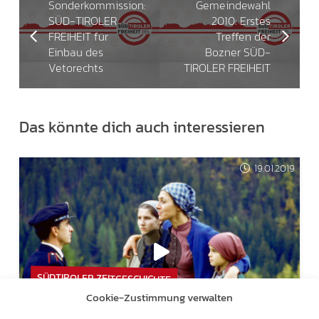
Sonderkommission:
Gemeindewahl
SÜD-TIROLER
2010: Erstes
FREIHEIT für
Treffen der
Einbau des
Bozner SÜD-
Vetorechts
TIROLER FREIHEIT
Das könnte dich auch interessieren
19.01.2019
SÜDTIROLER ZEITGESCHICHTE
Cookie-Zustimmung verwalten
FILM ‚VERKAUFTE HEIMAT‘ – ALLE 4 TEILE