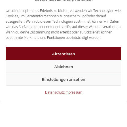
OLYMPISCHE WINTERSPIELE 2026
UNSER APPELL AN DIE MEDIEN ZUR
Um dir ein optimales Erlebnis zu bieten, verwenden wir Technologien wie
Cookies, um Geräteinformationen zu speichern und/oder darauf
VERWENDUNG DEUTSCHER ORTSNAMEN
zuzugreifen. Wenn du diesen Technologien zustimmst, können wir Daten
wie das Surfverhalten oder eindeutige IDs auf dieser Website verarbeiten.
Wenn du deine Zustimmung nicht erteilst oder zurückziehst, können
27.01.2026
bestimmte Merkmale und Funktionen beeinträchtigt werden.
Akzeptieren
Ablehnen
Einstellungen ansehen
ZUM NACHSEHEN
WEBINAR: HEIMAT IM OHR – UNSER TIROLER
Datenschutz
Impressum
DIALEKT