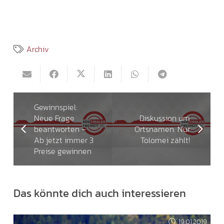
Archiv
Gewinnspiel:
Neue Frage
Diskussion um
beantworten –
Ortsnamen: Nur
Ab jetzt immer 3
Tolomei zählt!
Preise gewinnen
Das könnte dich auch interessieren
19.01.2019