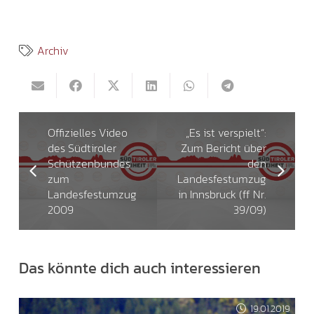
Archiv
Offizielles Video
„Es ist verspielt“:
des Südtiroler
Zum Bericht über
Schützenbundes
den
zum
Landesfestumzug
Landesfestumzug
in Innsbruck (ff Nr.
2009
39/09)
Das könnte dich auch interessieren
19.01.2019