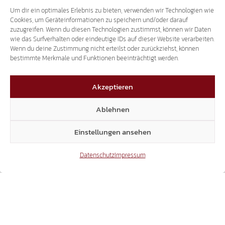
2.000 LKW PRO TAG SIND REINER
Um dir ein optimales Erlebnis zu bieten, verwenden wir Technologien wie
UMWEGVERKEHR.
Cookies, um Geräteinformationen zu speichern und/oder darauf
zuzugreifen. Wenn du diesen Technologien zustimmst, können wir Daten
wie das Surfverhalten oder eindeutige IDs auf dieser Website verarbeiten.
Wenn du deine Zustimmung nicht erteilst oder zurückziehst, können
26.07.2018
bestimmte Merkmale und Funktionen beeinträchtigt werden.
Akzeptieren
Ablehnen
Einstellungen ansehen
THEMA DOPPELPASS
Datenschutz
Impressum
SVEN KNOLL BEI RAI3 – "AGORÀ ESTATE"