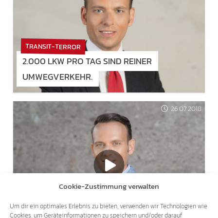
TRANSIT-TERROR
2.000 LKW PRO TAG SIND REINER
UMWEGVERKEHR.
26.07.2018
Cookie-Zustimmung verwalten
THEMA DOPPELPASS
Um dir ein optimales Erlebnis zu bieten, verwenden wir Technologien wie
SVEN KNOLL BEI RAI3 – "AGORÀ ESTATE"
Cookies, um Geräteinformationen zu speichern und/oder darauf