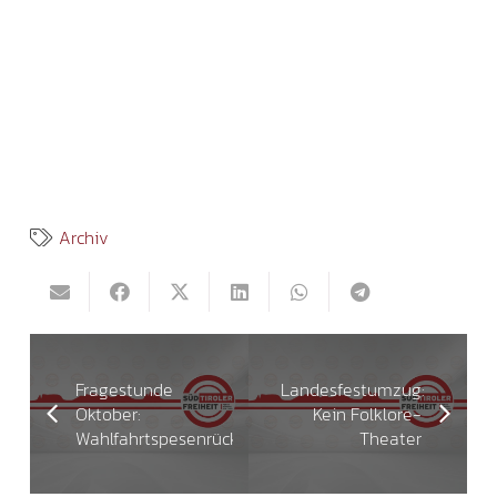
Archiv
Fragestunde
Landesfestumzug:
Oktober:
Kein Folklore-
Wahlfahrtspesenrückvergütung:
Theater