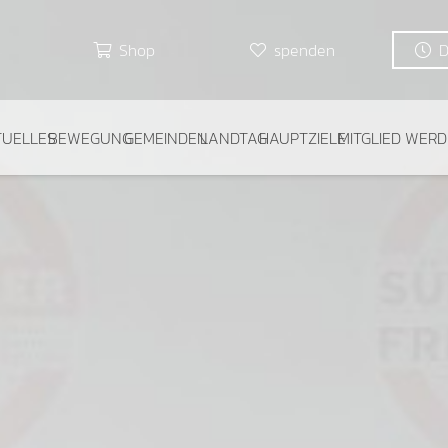
Shop
spenden
TUELLES
BEWEGUNG
GEMEINDEN
LANDTAG
HAUPTZIELE
MITGLIED WER