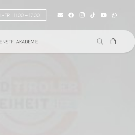
DI.-FR. | 11.00 – 17.00
DEN
STF-AKADEMIE
Es befinden sich keine Produkte im Warenkorb.