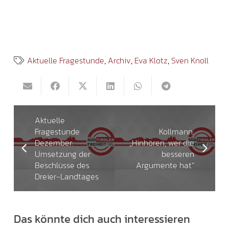
Aktuelle Fragestunde
,
Archiv
,
Eva Klotz
,
Sven Knoll
Aktuelle
Fragestunde
Kollmann:
Dezember:
„Hinhören, wer die
Umsetzung der
besseren
Beschlüsse des
Argumente hat“
Dreier-Landtages
Das könnte dich auch interessieren