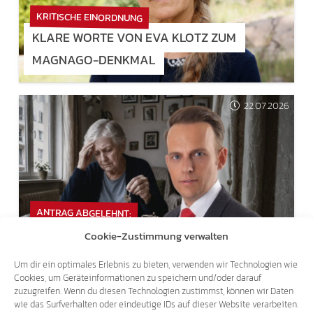
KRITISCHE EINORDNUNG
KLARE WORTE VON EVA KLOTZ ZUM
MAGNAGO-DENKMAL
22.07.2026
ANTRAG ABGELEHNT:
MEHRHEIT IM LANDTAG SAGT NEIN ZU
Cookie-Zustimmung verwalten
MIETANPASSUNGEN FÜR RENTNER!
Um dir ein optimales Erlebnis zu bieten, verwenden wir Technologien wie
Cookies, um Geräteinformationen zu speichern und/oder darauf
zuzugreifen. Wenn du diesen Technologien zustimmst, können wir Daten
wie das Surfverhalten oder eindeutige IDs auf dieser Website verarbeiten.