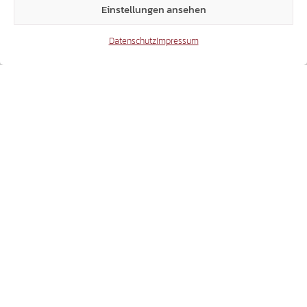
Einstellungen ansehen
Datenschutz
Impressum
UNTERLAND/ÜBERETSCH
EIN HISTORISCHER VERRAT AM
MINDERHEITENSCHUTZ