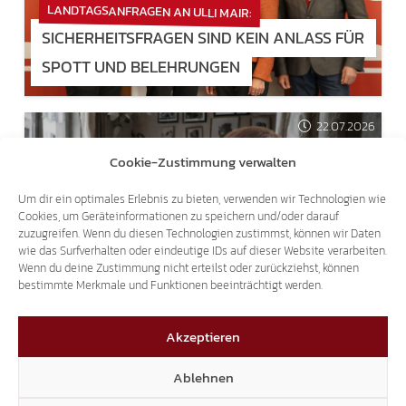
LANDTAGSANFRAGEN AN ULLI MAIR:
SICHERHEITSFRAGEN SIND KEIN ANLASS FÜR
SPOTT UND BELEHRUNGEN
22.07.2026
Cookie-Zustimmung verwalten
Um dir ein optimales Erlebnis zu bieten, verwenden wir Technologien wie
Cookies, um Geräteinformationen zu speichern und/oder darauf
zuzugreifen. Wenn du diesen Technologien zustimmst, können wir Daten
wie das Surfverhalten oder eindeutige IDs auf dieser Website verarbeiten.
ANTRAG ABGELEHNT:
Wenn du deine Zustimmung nicht erteilst oder zurückziehst, können
bestimmte Merkmale und Funktionen beeinträchtigt werden.
MEHRHEIT IM LANDTAG SAGT NEIN ZU
MIETANPASSUNGEN FÜR RENTNER!
Akzeptieren
Ablehnen
20.07.2026