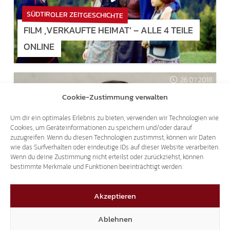
SÜDTIROLER ZEITGESCHICHTE
FILM ‚VERKAUFTE HEIMAT‘ – ALLE 4 TEILE
ONLINE
26.07.2018
Cookie-Zustimmung verwalten
Um dir ein optimales Erlebnis zu bieten, verwenden wir Technologien wie
Cookies, um Geräteinformationen zu speichern und/oder darauf
zuzugreifen. Wenn du diesen Technologien zustimmst, können wir Daten
wie das Surfverhalten oder eindeutige IDs auf dieser Website verarbeiten.
Wenn du deine Zustimmung nicht erteilst oder zurückziehst, können
TRANSIT-TERROR
bestimmte Merkmale und Funktionen beeinträchtigt werden.
2.000 LKW PRO TAG SIND REINER
UMWEGVERKEHR.
Akzeptieren
Ablehnen
26.07.2018