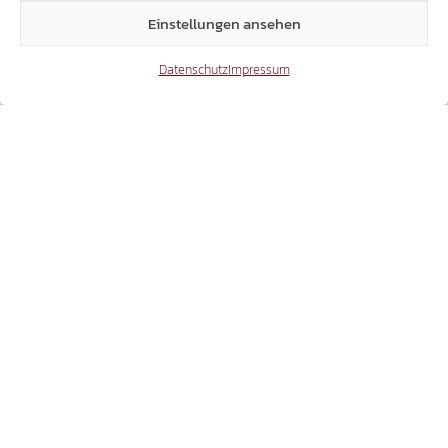
Einstellungen ansehen
Datenschutz
Impressum
THEMA DOPPELPASS
SVEN KNOLL BEI RAI3 – "AGORÀ ESTATE"