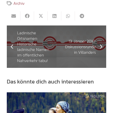
Archiv
Ladinische
Ortsnamen:
13. Jänner 2010:
Historische
Diskussionsrunde
ladinische Namen
in Villanders
im öffentlichen
Nahverkehr tabu!
Das könnte dich auch interessieren
19.01.2019