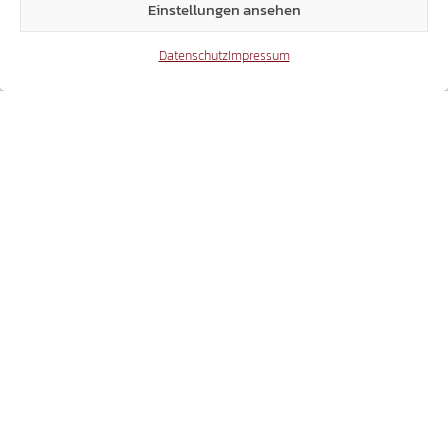
Einstellungen ansehen
Hütte
Miteinander für
Prettau
Datenschutz
Impressum
Das könnte dich auch interessieren
19.01.2019
SÜDTIROLER ZEITGESCHICHTE
FILM ‚VERKAUFTE HEIMAT‘ – ALLE 4 TEILE
ONLINE