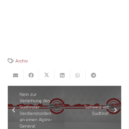
Archiv
Nein zur
Verleihung des
Südtiroler
"Schweiz will
Verdienstorden
Südtirol"
an einen Alpini-
General