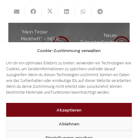
"Mein Tiroler
Neuer
Merkheft" – NEUE
Zebrastreifen bei
Verkaufspunkte –
der Pfarrkiche in
Cookie-Zustimmung verwalten
Jetzt in ganz
Niederlana
Süd-Tirol
gefordert
Um dir ein optimales Erlebnis zu bieten, verwenden wir Technologien wie
erhältlich!
Cookies, um Geräteinformationen zu speichern und/oder darauf
zuzugreifen. Wenn du diesen Technologien zustimmst, können wir Daten
wie das Surfverhalten oder eindeutige IDs auf dieser Website verarbeiten.
Wenn du deine Zustimmung nicht erteilst oder zurückziehst, können
Das könnte dich auch interessieren
bestimmte Merkmale und Funktionen beeinträchtigt werden.
19.01.2019
Akzeptieren
Ablehnen
Einstellungen ansehen