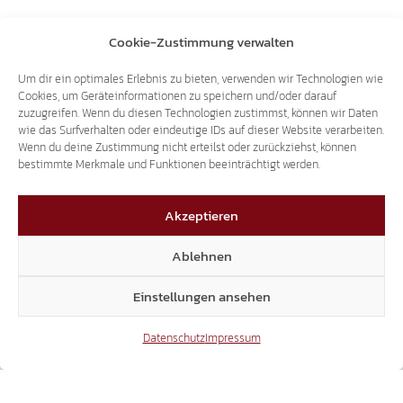
Cookie-Zustimmung verwalten
Archiv
Um dir ein optimales Erlebnis zu bieten, verwenden wir Technologien wie
Cookies, um Geräteinformationen zu speichern und/oder darauf
zuzugreifen. Wenn du diesen Technologien zustimmst, können wir Daten
wie das Surfverhalten oder eindeutige IDs auf dieser Website verarbeiten.
Wenn du deine Zustimmung nicht erteilst oder zurückziehst, können
bestimmte Merkmale und Funktionen beeinträchtigt werden.
Empfehlung
Kranzniederlegung
Volksbefragung
am Tolomei-Grab
Akzeptieren
Laas am 7.
in Montan ist eine
November
Provokation
Ablehnen
Einstellungen ansehen
Das könnte dich auch interessieren
Datenschutz
Impressum
19.01.2019