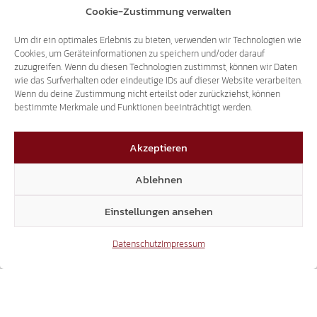
Cookie-Zustimmung verwalten
Vorstellung der Aktion zur
Selbstbestimmung im Ahrntal erwartet.
Um dir ein optimales Erlebnis zu bieten, verwenden wir Technologien wie
Gemeinderat Bernhard Zimmerhofer
Cookies, um Geräteinformationen zu speichern und/oder darauf
hat die Landesversammlung darüber informiert,
zuzugreifen. Wenn du diesen Technologien zustimmst, können wir Daten
dass Anfang 2011 mit der
wie das Surfverhalten oder eindeutige IDs auf dieser Website verarbeiten.
Durchführung einer Befragung der Bürger im
Wenn du deine Zustimmung nicht erteilst oder zurückziehst, können
bestimmte Merkmale und Funktionen beeinträchtigt werden.
Ahrntal zum Thema
„Selbstbestimmung“ begonnen wird.
Akzeptieren
Referat der Historikerin Dr. Margareth Lun:
Ablehnen
Mit großen Applaus wurde das Referat der
Historikerin
Dr. Margareth
Einstellungen ansehen
Lun,
bedacht. Lun verwies in ihrer Rede auf die
Wichtigkeit der
Datenschutz
Impressum
Wiedererlangung der doppelten
Staatsbürgerschaft für die Süd-Tiroler und
zählte die Vorteile dafür auf. Auch lobte sie die
Initiative zum