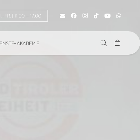
DI.-FR. | 11.00 – 17.00
DEN
STF-AKADEMIE
Es befinden sich keine Produkte im Warenkorb.