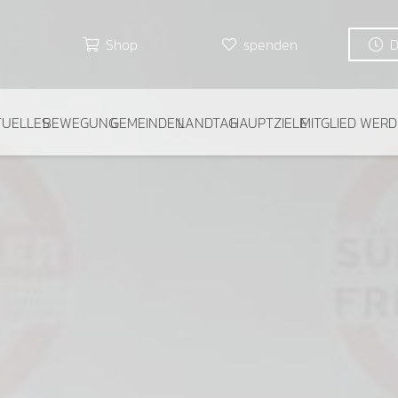
Shop
spenden
TUELLES
BEWEGUNG
GEMEINDEN
LANDTAG
HAUPTZIELE
MITGLIED WER