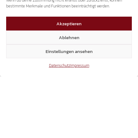
Wenn du deine Zustimmung nicht erteilst oder zurückziehst, können
bestimmte Merkmale und Funktionen beeinträchtigt werden.
SÜDTIROLER ZEITGESCHICHTE
Akzeptieren
FILM ‚VERKAUFTE HEIMAT‘ – ALLE 4 TEILE
Ablehnen
ONLINE
Einstellungen ansehen
26.07.2018
Datenschutz
Impressum
TRANSIT-TERROR
2.000 LKW PRO TAG SIND REINER
UMWEGVERKEHR.