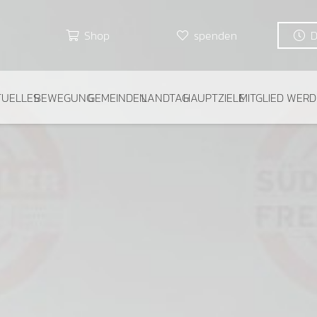
Shop
spenden
TUELLES
BEWEGUNG
GEMEINDEN
LANDTAG
HAUPTZIELE
MITGLIED WER