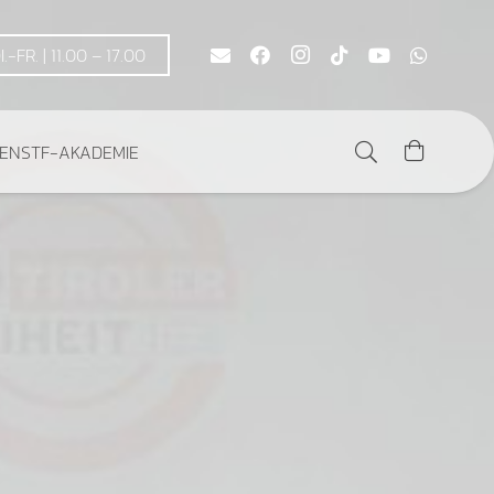
DI.-FR. | 11.00 – 17.00
DEN
STF-AKADEMIE
Es befinden sich keine Produkte im Warenkorb.