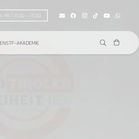
DI.-FR. | 11.00 – 17.00
DEN
STF-AKADEMIE
Es befinden sich keine Produkte im Warenkorb.