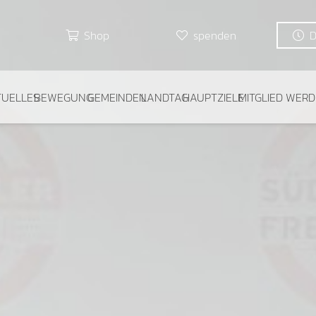
Shop
spenden
TUELLES
BEWEGUNG
GEMEINDEN
LANDTAG
HAUPTZIELE
MITGLIED WER