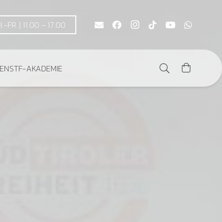
DI.-FR. | 11.00 – 17.00
DEN
STF-AKADEMIE
Es befinden sich keine Produkte im Warenkorb.