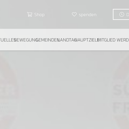
Shop
spenden
TUELLES
BEWEGUNG
GEMEINDEN
LANDTAG
HAUPTZIELE
MITGLIED WER