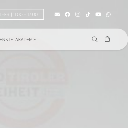
DI.-FR. | 11.00 – 17.00
DEN
STF-AKADEMIE
Es befinden sich keine Produkte im Warenkorb.