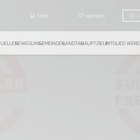
Shop
spenden
TUELLES
BEWEGUNG
GEMEINDEN
LANDTAG
HAUPTZIELE
MITGLIED WER