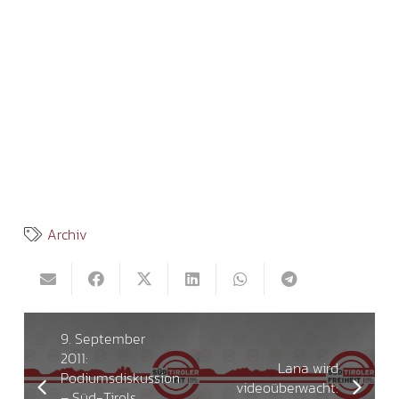
Archiv
9. September
2011:
Lana wird
Podiumsdiskussion
videoüberwacht:
– Süd-Tirols