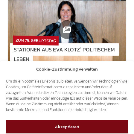
ZUM 75. GEBURTSTAG
STATIONEN AUS EVA KLOTZ` POLITISCHEM
LEBEN
Cookie-Zustimmung verwalten
Um dir ein optimales Erlebnis zu bieten, verwenden wir Technologien wie
Cookies, um Geräteinformationen zu speichern und/oder darauf
zuzugreifen. Wenn du diesen Technologien zustimmst, können wir Daten
wie das Surfverhalten oder eindeutige IDs auf dieser Website verarbeiten.
Wenn du deine Zustimmung nicht erteilst oder zurückziehst, können
bestimmte Merkmale und Funktionen beeinträchtigt werden.
Akzeptieren