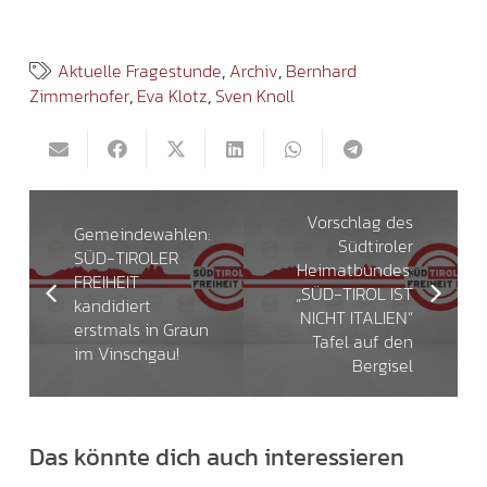
Aktuelle Fragestunde
,
Archiv
,
Bernhard
Zimmerhofer
,
Eva Klotz
,
Sven Knoll
Vorschlag des
Gemeindewahlen:
Südtiroler
SÜD-TIROLER
Heimatbundes:
FREIHEIT
„SÜD-TIROL IST
kandidiert
NICHT ITALIEN“
erstmals in Graun
Tafel auf den
im Vinschgau!
Bergisel
Das könnte dich auch interessieren