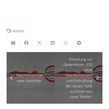
Archiv
Einladung zur
Gedenkfeier „100
Jahre
Faschismus hat
Standschützen“
viele Gesichter
und Enthüllung
der neuen Tafel
zu Ehren von
„Josef Noldin“