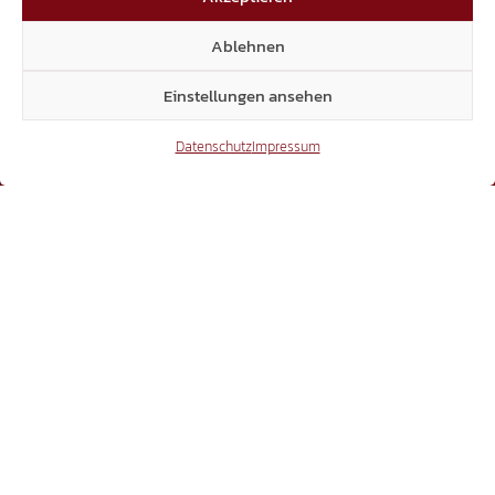
Ablehnen
Einstellungen ansehen
Datenschutz
Impressum
BEWEGUNG
Laubengasse 25 | 39100 Bozen
Dienstag bis Freitag, 11.00 bis 17.00 Uhr
+39 338 334 4839