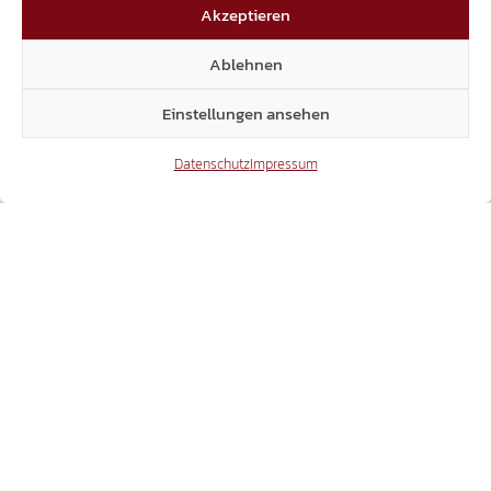
ANTRAG ABGELEHNT:
Akzeptieren
MEHRHEIT IM LANDTAG SAGT NEIN ZU
Ablehnen
MIETANPASSUNGEN FÜR RENTNER!
Einstellungen ansehen
Datenschutz
Impressum