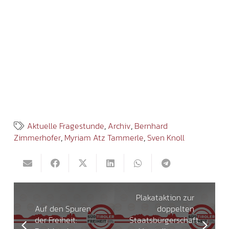
Aktuelle Fragestunde
,
Archiv
,
Bernhard
Zimmerhofer
,
Myriam Atz Tammerle
,
Sven Knoll
Plakataktion zur
Auf den Spuren
doppelten
der Freiheit:
Staatsbürgerschaft: