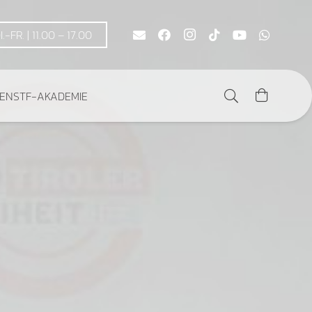
DI.-FR. | 11.00 – 17.00
DEN
STF-AKADEMIE
Es befinden sich keine Produkte im Warenkorb.