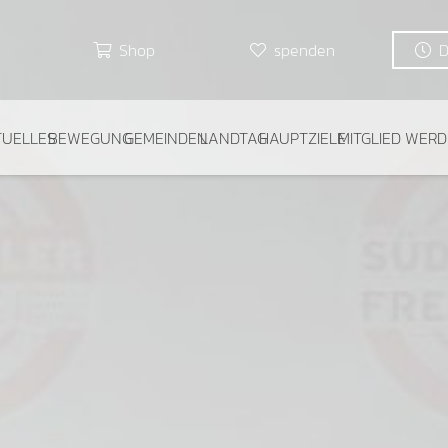
Shop
spenden
TUELLES
BEWEGUNG
GEMEINDEN
LANDTAG
HAUPTZIELE
MITGLIED WER