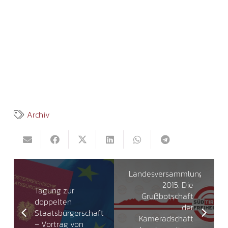
Archiv
Landesversammlung
2015: Die
Tagung zur
Grußbotschaft
doppelten
der
Staatsbürgerschaft
Kameradschaft
– Vortrag von