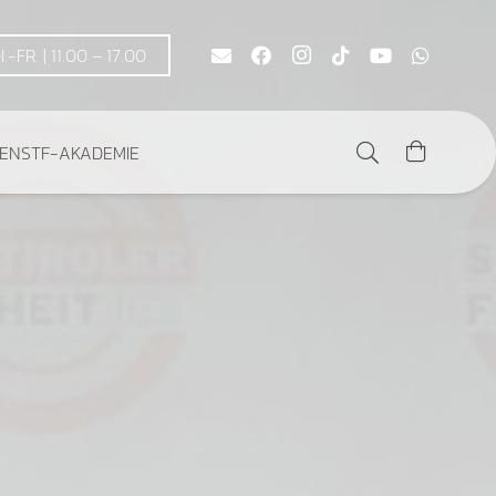
DI.-FR. | 11.00 – 17.00
DEN
STF-AKADEMIE
Es befinden sich keine Produkte im Warenkorb.