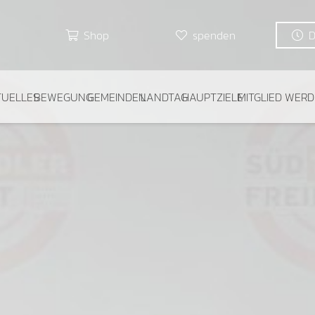
Shop
spenden
TUELLES
BEWEGUNG
GEMEINDEN
LANDTAG
HAUPTZIELE
MITGLIED WER