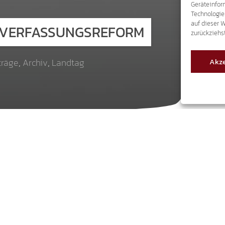
Geräteinfor
Technologie
auf dieser 
R VERFASSUNGSREFORM
zurückziehs
Akze
träge
,
Archiv
,
Landtag
erfassungsreform, mit der die zaghaften Föderalis
e umfangreichen Probleme des italienischen Staat
ntralstaates gesucht. Für Süd-Tirol bedeutet die