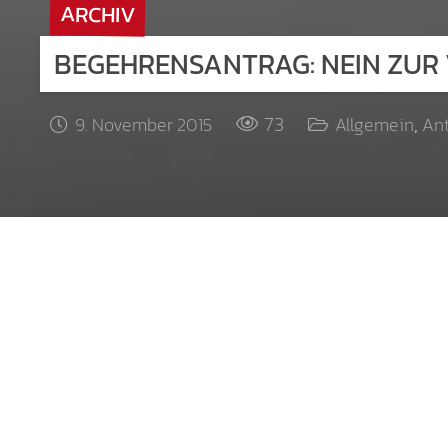
ARCHIV
BEGEHRENSANTRAG: NEIN ZU
73
9. November 2015
Allgemein
,
An
Italien plant derzeit eine zentralistische V
zunichte gemacht werden sollen. Anstatt di
Missstände in der Rückkehr eines starken Ze
die Autonomie.