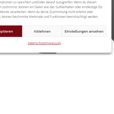
mationen zu speichern und/oder darauf zuzugreifen. Wenn du diesen
n zustimmst, können wir Daten wie das Surfverhalten oder eindeutige IDs
Website verarbeiten. Wenn du deine Zustimmung nicht erteilst oder
t, können bestimmte Merkmale und Funktionen beeinträchtigt werden.
ptieren
Ablehnen
Einstellungen ansehen
Datenschutz
Impressum
ierungsversuche der letzten Jahre wieder
es zu lösen, wird die Antwort auf alle
se Verfassungsreform eine große Gefahr für