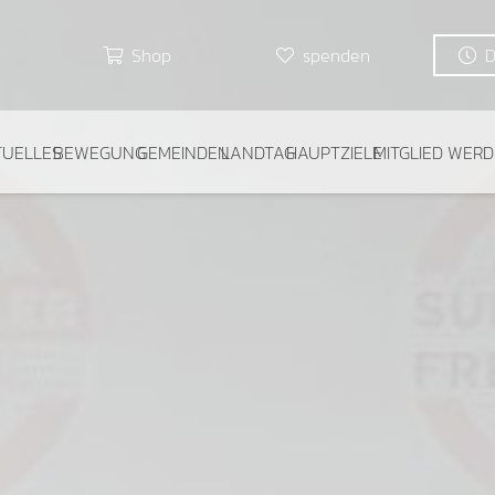
Shop
spenden
TUELLES
BEWEGUNG
GEMEINDEN
LANDTAG
HAUPTZIELE
MITGLIED WER