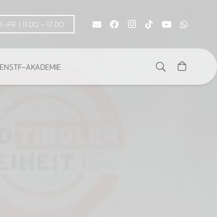
DI.-FR. | 11.00 – 17.00
DEN
STF-AKADEMIE
Es befinden sich keine Produkte im Warenkorb.