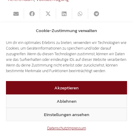
Cookie-Zustimmung verwalten
Südtiroler
Heimatbund:
28. Mai 2016: Info-
Um dir ein optimales Erlebnis zu bieten, verwenden wir Technologien wie
"Fiume-Straße" in
Stand und
Cookies, um Geräteinformationen zu speichern und/oder darauf
Bozen müsste
Gewinnspiel in
zuzugreifen. Wenn du diesen Technologien zustimmst, können wir Daten
"St. Veit am
Eppan zum
wie das Surfverhalten oder eindeutige IDs auf dieser Website verarbeiten.
Wenn du deine Zustimmung nicht erteilst oder zurückziehst, können
Flaum- Straße"
Flugplatz Bozen
bestimmte Merkmale und Funktionen beeinträchtigt werden.
heißen
Akzeptieren
Das könnte dich auch interessieren
Ablehnen
Einstellungen ansehen
20.03.2026
Datenschutz
Impressum